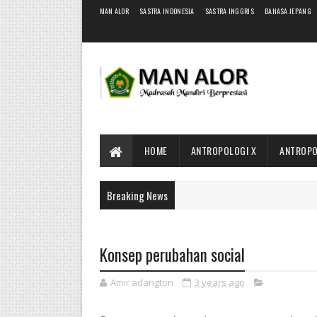
MAN ALOR
SASTRA INDONESIA
SASTRA INGGRIS
BAHASA JEPANG
HOME
ANTROPOLOGI X
ANTROPO
Breaking News
Konsep perubahan social
Amir adangton
3 years ago