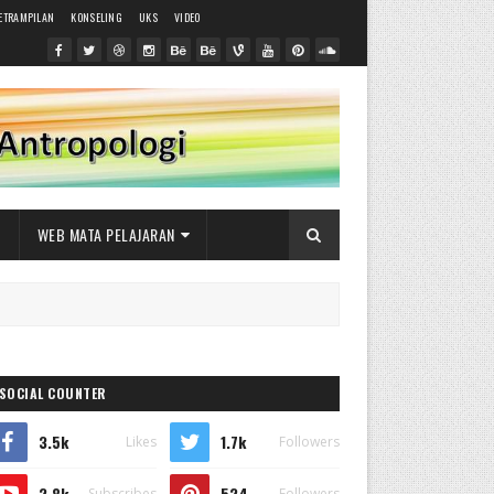
ETRAMPILAN
KONSELING
UKS
VIDEO
L
WEB MATA PELAJARAN
SOCIAL COUNTER
3.5k
1.7k
Likes
Followers
2.8k
524
Subscribes
Followers