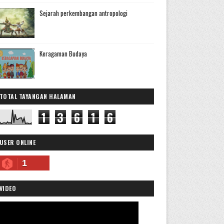
Sejarah perkembangan antropologi
Keragaman Budaya
TOTAL TAYANGAN HALAMAN
1
3
6
1
6
USER ONLINE
1
VIDEO