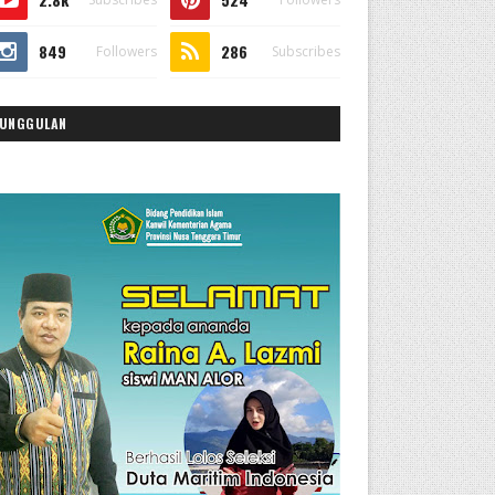
849
286
Followers
Subscribes
UNGGULAN